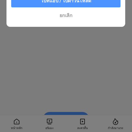
ไปที่แอป / ไปดาวน์โหลด
ยกเลิก
รับชมใน BiliBili
หน้าหลัก
อนิเมะ
ละครสั้น
กำลังมาแรง