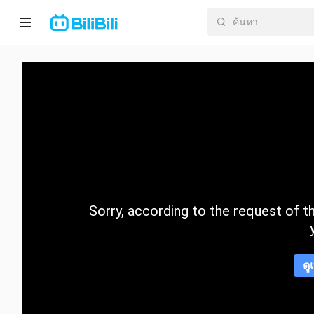
หน้า
หลัก
อนิ
เมะ
ละคร
สั้น
Sorry, according to the request of the
กำลัง
มา
แรง
ดู
หมวด
หมู่