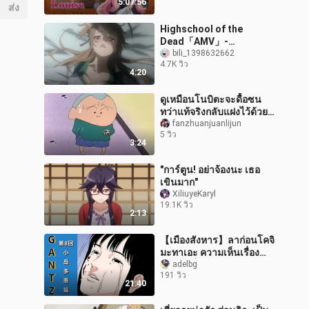
5:07:56
ส่ง
Highschool of the
Dead「AMV」-
Afterhours
bili_1398632662
4.7K วิว
4:20
ดูเหมือนโนบิตะจะดื้อซน
ทว่าแท้จริงกลับแฝงไว้ด้วย
ความเป็นผู้ชายหัวใจโอบ
fanzhuanjuanlijun
5 วิว
อ้อมอารีที่ผู้ใหญ่ขาดหายไป
3:24
"การ์ตูน! อย่าจ้องนะ เธอ
เขินมาก"
XiliuyeKaryl
19.1K วิว
2:13
【เมืองสังหาร】ลาก่อนโคจิ
มะทาเอะ ความเห็นเรื่อง
หลักบทที่ 8
adelbg
191 วิว
21:40