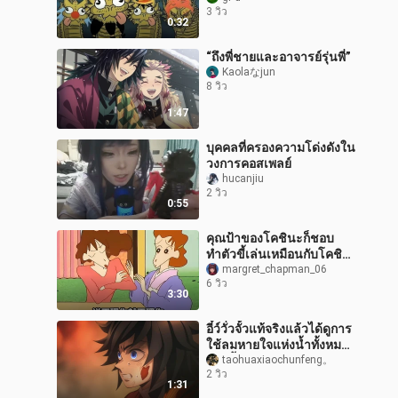
3 วิว
หรอก【กองเชียร์ B เมิง】
0:32
“ถึงพี่ชายและอาจารย์รุ่นพี่”
Kaolaなjun
8 วิว
1:47
บุคคลที่ครองความโด่งดังใน
วงการคอสเพลย์
hucanjiu
2 วิว
0:55
คุณป้าของโคชินะก็ชอบ
ทำตัวขี้เล่นเหมือนกับโคชิ
นะเลย
margret_chapman_06
6 วิว
3:30
อี๋ว์วั่วจั้วแท้จริงแล้วได้ดูการ
ใช้ลมหายใจแห่งน้ำทั้งหมด
ของอี้ยงจนจบหรือไม่?
taohuaxiaochunfeng。
2 วิว
(ยกเว้นท่าที่ห้า เพราะก
1:31