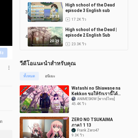
High school of the Dead
episode 3 English sub
3
20:33
17.2K วิว
High school of the Dead |
episode 2 English Sub
4
20:39
23.3K วิว
ส่ง
วีดีโอแนะนำสำหรับคุณ
ทั้งหมด
อนิเมะ
Watashi no Shiawase na
Kekkon ขอให้รักเรานี้ได้มี
ความสุข ตอนที่ 3 พากย์ไทย
ANIMESKIW [พากย์ไทย]
45.4K วิว
22:16
ZERO NO TSUKAIMA
ุด
ภาค1 1 13
Frank Zero47
9.3K วิว