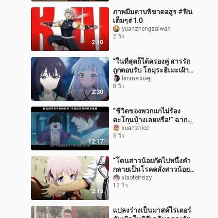
ภาพมีมดาบพิฆาตอสูร #ฟิน
เต็มๆ#1.0
yuanzhengzaiwan
2 วิว
2:10
“ในที่สุดก็ได้ครองคู่ สารรัก
ถูกตอบรับ โฮมุระฮิเมะเฝ้า
รอมาแปดพันปีจนได้พบ
lanmeixueji
8 วิว
นางเอกอีกครั้ง ผมยาวจน
2:30
ขาวไปห
“ชีวิตของพวกแกไม่ร้อง
ตะโกนบ้างเลยหรือ!” ฉาก
เด็ดขึ้นหิ้งของโจ๊กเกอร์บัคกี้
xuanzhicc
3 วิว
12:17
“โดนสาวน้อยกัดไปหนึ่งคำ
กลายเป็นโรคคลั่งสาวน้อย
ไปแล้ว ทำยังไงดี”
xiaofeifeizy
12 วิว
2:15
แปลงร่างเป็นมาสค์ไรเดอร์