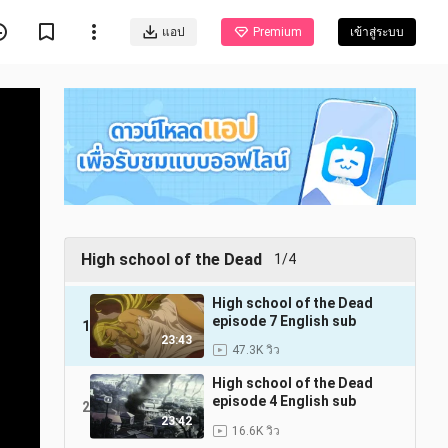
แอป
Premium
เข้าสู่ระบบ
High school of the Dead
1/4
High school of the Dead
episode 7 English sub
1
23:43
47.3K วิว
High school of the Dead
episode 4 English sub
2
23:42
16.6K วิว