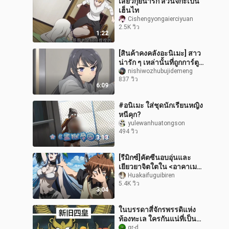
เสี่ยวกุยน่ารัก ส่วนจิกะเป็น
เฮ็นไท
Cishengyongaierciyuan
2.5K วิว
1:22
[สินค้าคงคลังอะนิเมะ] สาว
น่ารัก ๆ เหล่านั้นที่ถูกการ์ตูน
ทำร้ายอย่างไร้ความปราณี
nishiwozhubujidemeng
837 วิว
ฉบับที่ 6
6:09
#อนิเมะ ใส่ชุดนักเรียนหญิง
หนีคุก?
yulewanhuatongson
494 วิว
3:13
[รีมิกซ์]คัตซีนอบอุ่นและ
เยียวยาจิตใตใน <อาคาเมะ
สวยสังหาร>
Huakaifuguibiren
5.4K วิว
3:04
ในบรรดาสี่จักรพรรดิแห่ง
ท้องทะเล ใครกันแน่ที่เป็น
ของโหล? ฉันไม่บอก
gr-d