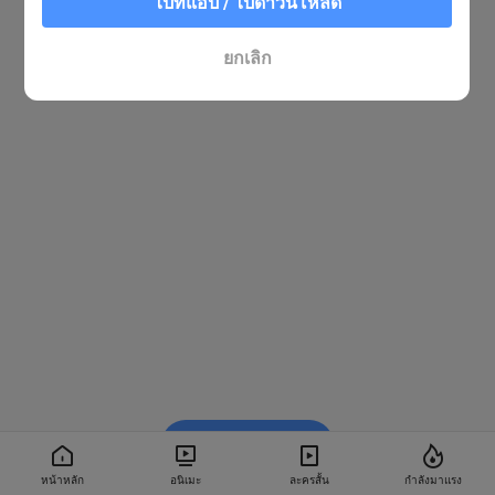
ไปที่แอป / ไปดาวน์โหลด
ยกเลิก
รับชมใน BiliBili
หน้าหลัก
อนิเมะ
ละครสั้น
กำลังมาแรง