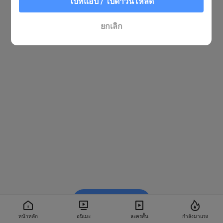
ไปที่แอป / ไปดาวน์โหลด
ยกเลิก
รับชมใน BiliBili
หน้าหลัก
อนิเมะ
ละครสั้น
กำลังมาแรง