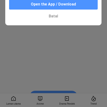
Open the App / Download
Batal
Tonton dalam BiliBili
Laman utama
Anime
Drama Pendek
Trend