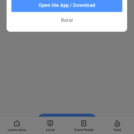
Open the App / Download
Batal
Tonton dalam BiliBili
Laman utama
Anime
Drama Pendek
Trend