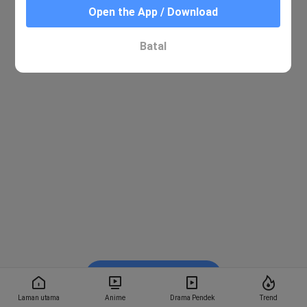
Open the App / Download
Batal
Tonton dalam BiliBili
Laman utama
Anime
Drama Pendek
Trend