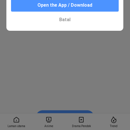
Open the App / Download
Batal
Tonton dalam BiliBili
Laman utama
Anime
Drama Pendek
Trend