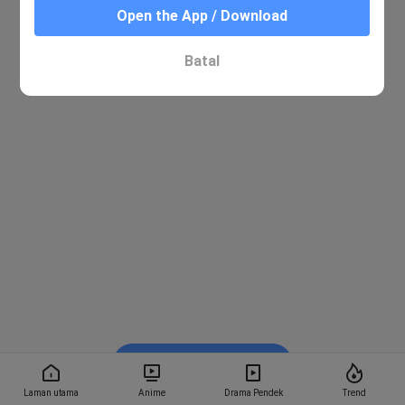
Open the App / Download
Batal
Tonton dalam BiliBili
Laman utama
Anime
Drama Pendek
Trend