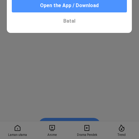
Open the App / Download
Batal
Tonton dalam BiliBili
Laman utama
Anime
Drama Pendek
Trend