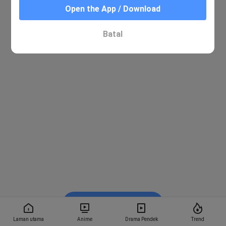
Open the App / Download
Batal
Tonton dalam BiliBili
Laman utama
Anime
Drama Pendek
Trend