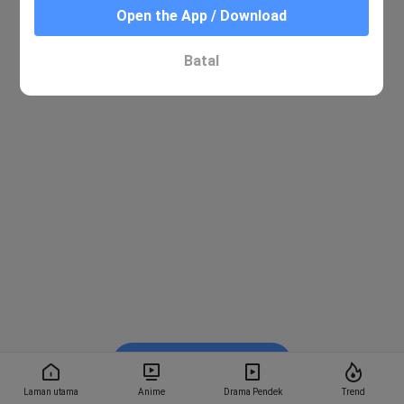
Open the App / Download
Batal
Tonton dalam BiliBili
Laman utama
Anime
Drama Pendek
Trend