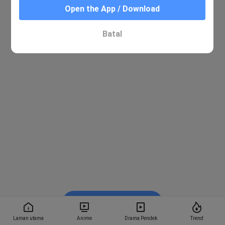
Open the App / Download
Batal
Tonton dalam BiliBili
Laman utama
Anime
Drama Pendek
Trend