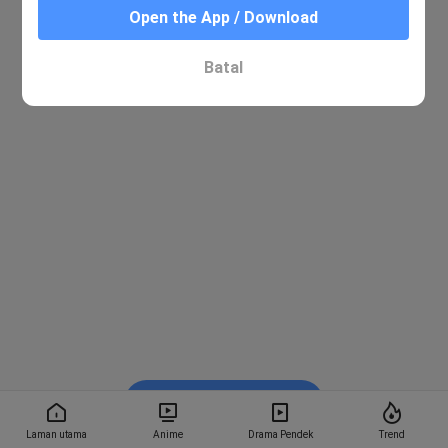
Open the App / Download
Batal
Tonton dalam BiliBili
Laman utama
Anime
Drama Pendek
Trend