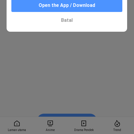
Open the App / Download
Batal
Tonton dalam BiliBili
Laman utama
Anime
Drama Pendek
Trend