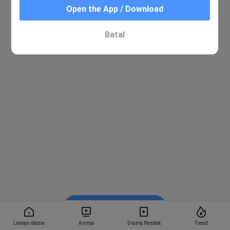
Open the App / Download
Batal
Tonton dalam BiliBili
Laman utama
Anime
Drama Pendek
Trend