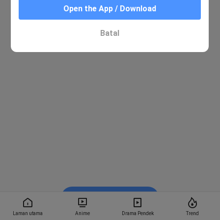
Open the App / Download
Batal
Tonton dalam BiliBili
Laman utama
Anime
Drama Pendek
Trend