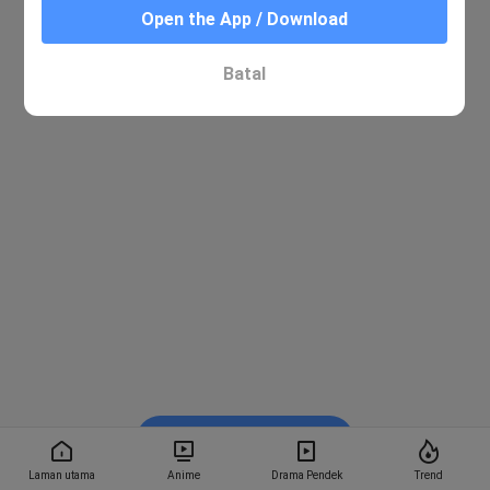
Open the App / Download
Batal
Tonton dalam BiliBili
Laman utama
Anime
Drama Pendek
Trend