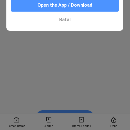
Open the App / Download
Batal
Tonton dalam BiliBili
Laman utama
Anime
Drama Pendek
Trend