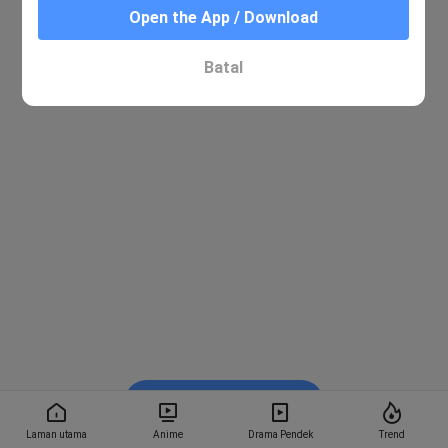
Open the App / Download
Batal
Tonton dalam BiliBili
Laman utama
Anime
Drama Pendek
Trend