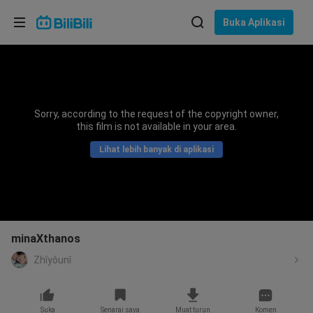
Pilih bahasa
Buka Aplikasi
English
Bahasa: Bahasa Melayu
ภาษาไทย
Sorry, according to the request of the copyright owner,
Sign
this film is not available in your area.
Tiếng Việt
In
Lihat lebih banyak di aplikasi
Bahasa Indonesia
Bahasa Melayu
minaXthanos
Zhîyôunî
Suka
Senarai saya
Muat turun
Komen