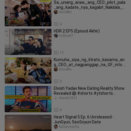
Sa_unang_araw,_ang_CEO_pilot_pala
_ang_kadate_nya_kagabi!_Nakilala_s
ya_nito__Di_ka_na_makakatakas!
Anneflix
2:09:17
4
HDR 2 EP5 (Episod Akhir)
nrdina07
41:46
15
Kumuha_siya_ng_litrato_kasama_an
g_CEO_at_nagpanggap_na_GF_nito._
Nakita_pala_ito_ng_CEO!
Anneflix
1:52:50
3
Elvish Yadav New Dating Reality Show
Revealed 😱 #shorts #ytshorts
#elvishyadav #dating #realityshow
Kiarah2821
1:01
8
Heart Signal 5 Ep. 6 Unreleased -
JunGyuri, SeoSoyun Date
baogongzhu