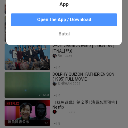
App
2:51
3
ᴰᴹᴰ ᶠʳⁱᵉⁿᵈˢʰⁱᵖ ᵗʰᵉ ᴿᵉᵃˡⁱᵗʸ | ᴵᵗ ᵀᵃᵏᵉˢ ᵀʷᵒ | ᴱᴾ.4
Open the App / Download
ReinLazy
Batal
58:06
4
ᴰᴹᴰ ᶠʳⁱᵉⁿᵈˢʰⁱᵖ ᵗʰᵉ ᴿᵉᵃˡⁱᵗʸ | ᴵᵗ ᵀᵃᵏᵉˢ ᵀʷᵒ |
[FINAL] ᴱᴾ.6
ReinLazy
1:23:39
4
DOLPHY QUIZON | FATHER EN SON
(1995) FULL MOVIE
SINEHAN 2026
2:16:40
4
《魷魚遊戲》第 2 季 | 演員名單預告 |
Netflix
_______ asia
1:48
8