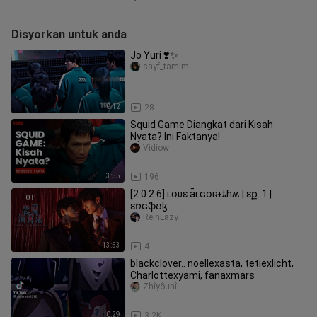
Disyorkan untuk anda
Jo Yuri ❣️✨
sayf_tamim
0:12
28
Squid Game Diangkat dari Kisah
Nyata? Ini Faktanya!
Vidiow
3:55
196
[2 0 2 6] ʟօʋɛ ǟʟɢօʀɨȶɦʍ | ɛք. 1 |
ɛռɢֆʊɮ
ReinLazy
13:53
4
blackclover.. noellexasta, tetiexlicht,
Charlottexyami, fanaxmars
Zhîyôunî
0:29
3.2K