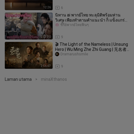
12:26
6
นิทาน ai พากย์ไทย ทะลุมิติพร้อมห่าน
วิเศษ เพียงทําตามคําแนะนํา ก็ แข็งแกร่ง
จนทั้งโลกเซียนต้องยอมแพ้
ซีรี่ย์พากย์ไทยฟินๆ
2:03:30
9
🎬 The Light of the Nameless | Unsung
Hero | Wu Ming Zhe Zhi Guang | 无名者
之光
Dramarushsmile
2:56:47
9
Laman utama
minaXthanos
>