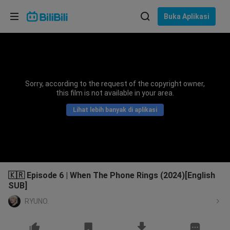
Pilih bahasa
Buka Aplikasi
English
Bahasa: Bahasa Melayu
ภาษาไทย
Sorry, according to the request of the copyright owner,
Sign
this film is not available in your area.
Tiếng Việt
In
Lihat lebih banyak di aplikasi
Bahasa Indonesia
Bahasa Melayu
🇰🇷 Episode 6 | When The Phone Rings (2024)[English
SUB]
RYUNO.