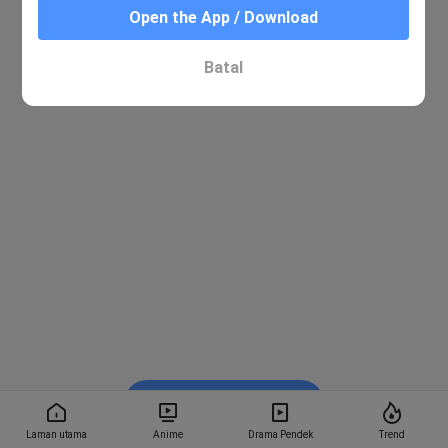
Open the App / Download
Batal
Tonton dalam BiliBili
Laman utama
Anime
Drama Pendek
Trend