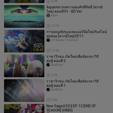
49:23
6.0K
Aquarion สงครามหุ่นศักดิ์สิทธิ์ (พากย์
ไทย) ตอนที่ 01 - BD Ver.
Kiran
25:34
10.7K
การผจญภัยของเทมเมอร์มือใหม่กับสไลม์
สุดด๋อย [พากย์ไทย] EP.11
OP Anime Thailand
23:39
12.0K
ราชาวีรชน เกิดใหม่เพื่อขัดเกลาวิถี
ต่อสู้ ตอนที่ 2
Badb0ys
23:51
4.7K
ราชาวีรชน เกิดใหม่เพื่อขัดเกลาวิถี
ต่อสู้ ตอนที่ 1
Badb0ys
23:51
8.8K
New Saga || S2 || EP-12 [END OF
SEASON] (HINDI)