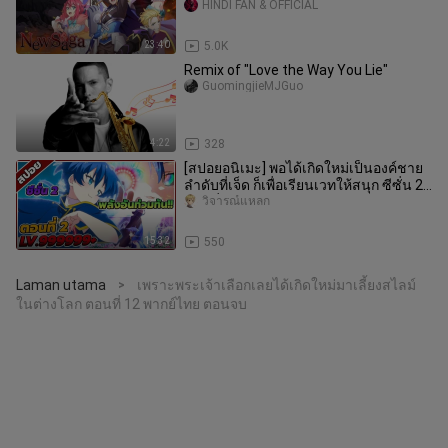
HINDI FAN & OFFICIAL
23:40
5.0K
Remix of "Love the Way You Lie"
GuomingjieMJGuo
4:22
328
[สปอยอนิเมะ] พอได้เกิดใหม่เป็นองค์ชาย
ลำดับที่เจ็ด ก็เพื่อเรียนเวทให้สนุก ซีซั่น 2
ตอนที่ 2
วิจารณ์แหลก
15:32
550
Laman utama
เพราะพระเจ้าเลือกเลยได้เกิดใหม่มาเลี้ยงสไลม์
>
ในต่างโลก ตอนที่ 12 พากย์ไทย ตอนจบ