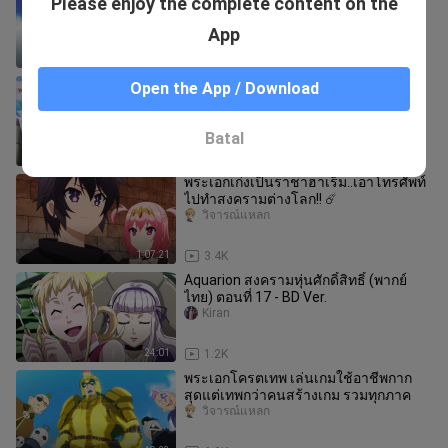
Please enjoy the complete content on the
WK N O O N
App
23:37
5.0K
การผจญภัยของเทมเมอร์มือใหม่กับสไลม์
Open the App / Download
สุดด๋อย [พากย์ไทย] EP.2
OP Anime Thailand
Batal
23:40
12.7K
พระเอกเก่งเป็นราชาฮาเร็ม..เอาโทรศัพท์
ไปทำสงครามต่างโลก!! ☄️
วิจารณ์แหลก
1:07:21
3.4K
Aquarion สงครามหุ่นศักดิ์สิทธิ์ (พากย์
ไทย) ตอนที่ 17 - BD Ver.
Kiran
24:01
1.2K
พระเอกโครตเทพ เล่นเกมใช้อาชีพกาก
สุดแต่เทพกว่าคนสร้างเกม รวมทุกภาค
วิจารณ์แหลก