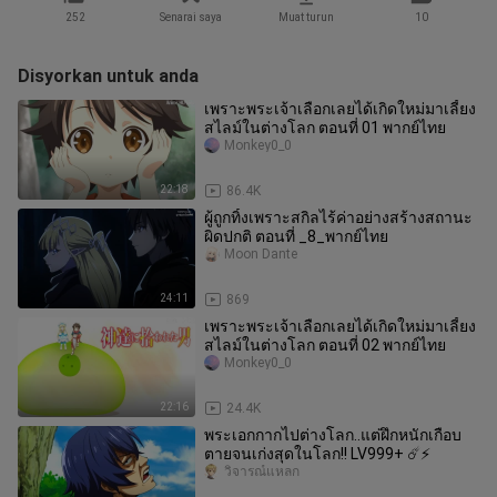
252
Senarai saya
Muat turun
10
Disyorkan untuk anda
เพราะพระเจ้าเลือกเลยได้เกิดใหม่มาเลี้ยง
สไลม์ในต่างโลก ตอนที่ 01 พากย์ไทย
Monkey0_0
22:18
86.4K
ผู้ถูกทิ้งเพราะสกิลไร้ค่าอย่างสร้างสถานะ
ผิดปกติ ตอนที่ _8_พากย์ไทย
Moon Dante
24:11
869
เพราะพระเจ้าเลือกเลยได้เกิดใหม่มาเลี้ยง
สไลม์ในต่างโลก ตอนที่ 02 พากย์ไทย
Monkey0_0
22:16
24.4K
พระเอกกากไปต่างโลก..แต่ฝึกหนักเกือบ
ตายจนเก่งสุดในโลก!! LV999+ ☄️⚡
วิจารณ์แหลก