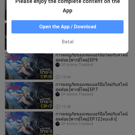
Please enjoy the complete content on the
ที่ 10
JäilbreäkTööN
App
23:42
2.0K
ราชาวีรชน เกิดใหม่เพื่อขัดเกลาวิถี
Open the App / Download
ต่อสู้ ตอนที่ 1
Badb0ys
Batal
23:51
8.8K
การผจญภัยของเทมเมอร์มือใหม่กับสไลม์
สุดด๋อย [พากย์ไทย] EP.9
OP Anime Thailand
23:39
10.6K
การผจญภัยของเทมเมอร์มือใหม่กับสไลม์
สุดด๋อย [พากย์ไทย] EP.7
OP Anime Thailand
23:40
10.4K
การผจญภัยของเทมเมอร์มือใหม่กับสไลม์
สุดด๋อย [พากย์ไทย] EP.12 [จบเเล้ว]
OP Anime Thailand