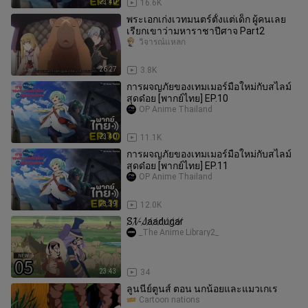
23:40
16.6K
พระเอกเก่งเวทมนตร์ตั้งแต่เด็ก ผู้คนเลย
เรียกเขาว่ามหาราชาปีศาจ Part2
วิจารณ์แหลก
26:27
3.8K
การผจญภัยของเทมเมอร์มือใหม่กับสไลม์
สุดด๋อย [พากย์ไทย] EP.10
OP Anime Thailand
23:40
11.1K
การผจญภัยของเทมเมอร์มือใหม่กับสไลม์
สุดด๋อย [พากย์ไทย] EP.11
OP Anime Thailand
23:39
12.0K
S̸1̸-̸J̸a̸a̸d̸u̸g̸a̸r̸
_The Anime Library2_
23:43
34
ลูนนีย์ตูนส์ ตอน นกน้อยและแมวเกเร
Cartoon nations