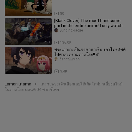
7:35
80
[Black Clover] The most handsome
part in the entire anime! I only watched
it N times!
yundingxiaojie
2:21
136.0K
พระเอกเก่งเป็นราชาฮาเร็ม..เอาโทรศัพท์
ไปทำสงครามต่างโลก!! ☄️
วิจารณ์แหลก
1:07:21
3.4K
Laman utama
เพราะพระเจ้าเลือกเลยได้เกิดใหม่มาเลี้ยงสไลม์
>
ในต่างโลก ตอนที่ 04 พากย์ไทย