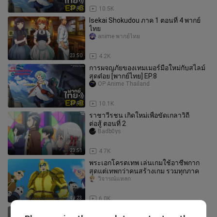
23:40
10.5K
Isekai Shokudou ภาค 1 ตอนที่ 4 พากย์
ไทย
anime พากย์ไทย
23:50
4.2K
การผจญภัยของเทมเมอร์มือใหม่กับสไลม์
สุดด๋อย [พากย์ไทย] EP.8
OP Anime Thailand
23:40
10.1K
ราชาวีรชน เกิดใหม่เพื่อขัดเกลาวิถี
ต่อสู้ ตอนที่ 2
Badb0ys
23:51
4.7K
พระเอกโครตเทพ เล่นเกมใช้อาชีพกาก
สุดแต่เทพกว่าคนสร้างเกม รวมทุกภาค
วิจารณ์แหลก
49:23
6.0K
จอมมารผู้กล้าจับคู่กู้โลก (พากย์ไทย) ตอน