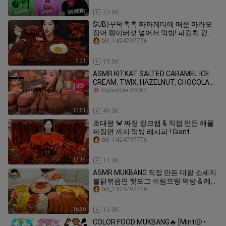
8:03
73.6K
SUB)꾸덕촉촉 짜파게티에 매운 마라오
징어 팽이버섯 넣어서 먹방! 파김치 겉절
이까지 짜장라면 꿀조합 리얼사운드
bili_1424797776
Mala Chapagetti Mukbang Asmr
9:21
15.5K
ASMR KITKAT SALTED CARAMEL ICE
CREAM, TWIX, HAZELNUT, CHOCOLATE
DIP
HunniBee ASMR
17:51
49.0K
초대왕 🦀 짜장 킹크랩 & 직접 만든 해물
짜장면 까지 먹방 레시피 ! Giant
Kingcrab Jjajang Noodles Seafood
bili_1424797776
Mukbang ASMR Ssoyoung
12:18
11.3K
ASMR MUKBANG 직접 만든 대왕 소세지
불닭볶음면 핫도그 쉬림프링 먹방 & 레시
피 FIRE NOODLES AND SAUSAGE
bili_1424797776
EATING SOUND!
16:30
13.0K
COLOR FOOD MUKBANG🔥 [Mint🤢 •