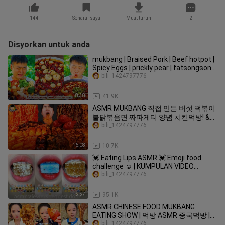
144
Senarai saya
Muat turun
2
Disyorkan untuk anda
mukbang | Braised Pork | Beef hotpot |
Spicy Eggs | prickly pear | fatsongsong
and thinermao
bili_1424797776
8:38
41.9K
ASMR MUKBANG 직접 만든 버섯 떡볶이
불닭볶음면 짜파게티 양념 치킨먹방! &
레시피 FIRE NOODLES AND Tteokbokki
bili_1424797776
EATING SOUND!
16:08
10.7K
💓 Eating Lips ASMR 💓 Emoji food
challenge ☺️ | KUMPULAN VIDEO
MAKAN SESUAI EMOJI 💝
bili_1424797776
5:57
95.1K
ASMR CHINESE FOOD MUKBANG
EATING SHOW | 먹방 ASMR 중국먹방 |
XIAO YU MUKBANG #20
bili_1424797776