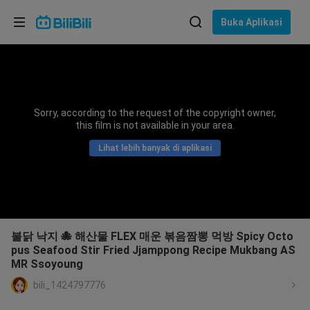
Pilih bahasa
Buka Aplikasi
English
Bahasa: Bahasa Melayu
ภาษาไทย
Sorry, according to the request of the copyright owner,
Sign
this film is not available in your area.
Tiếng Việt
In
Lihat lebih banyak di aplikasi
Bahasa Indonesia
Bahasa Melayu
불닭 낙지 🐙 해산물 FLEX 매운 볶음짬뽕 먹방 Spicy Octo
pus Seafood Stir Fried Jjamppong Recipe Mukbang AS
MR Ssoyoung
bili_1424797776