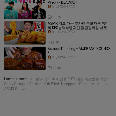
Pink🍬 • BLACK💀]
bili_1424797776
3:15
33.7K
ASMR 치즈 가득 추가한 분모자 떡볶이
와 KFC블랙라벨치킨 닭껍질튀김 너겟 먹
방~!Cheese Tteokbokki With Fried
bili_1424797776
Nuggets Chicken MuKbang!
11:39
9.9K
Braised Pork Leg * MUKBANG SOUNDS
*
bili_1424797776
11:32
12.6K
Laman utama
불닭 낙지 🐙 해산물 FLEX 매운 볶음짬뽕 먹방
>
Spicy Octopus Seafood Stir Fried Jjamppong Recipe Mukbang
ASMR Ssoyoung