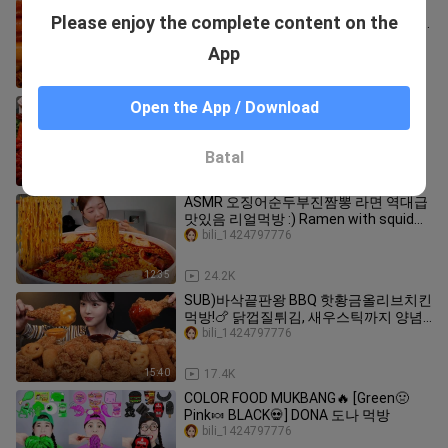
【SULGI】This week, let’s end with
Please enjoy the complete content on the
fried turkey noodles with green onions
and juicy sausages~
SULGIxuegaoouni
App
13:53
10.4K
빨판 파티! 🐙 문어 & 쭈꾸미 & 낙지 버섯
Open the App / Download
볶음 먹방 레시피 Octopus & Webfoot
octopus Mushrooms Recipe Mukbang
bili_1424797776
ASMR Ssoyoung
Batal
12:55
22.9K
ASMR 오징어순두부진짬뽕 라면 역대급
맛있음 리얼먹방 :) Ramen with squid
and soft tofu MUKBANG
bili_1424797776
12:35
24.2K
SUB)바삭끝판왕 BBQ 핫황금올리브치킨
먹방!🍗 닭껍질튀김, 새우스틱까지 양념
에 푹푹 찍어먹기 Crispy Fried Chicken
bili_1424797776
Mukbang Asmr
15:40
17.4K
COLOR FOOD MUKBANG🔥 [Green🤢
Pink🍬 BLACK💀] DONA 도나 먹방
bili_1424797776