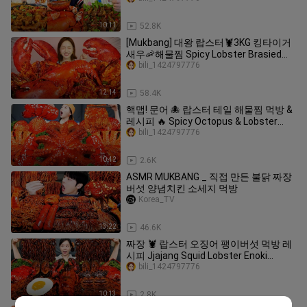
10:11
52.8K
[Mukbang] 대왕 랍스터🦞3KG 킹타이거
새우🦐해물찜 Spicy Lobster Brasied
Seafood ASMR Eatingsound Ssoyoung
bili_1424797776
12:14
58.4K
핵맵! 문어 🐙 랍스터 테일 해물찜 먹방 &
레시피 🔥 Spicy Octopus & Lobster
Seafood Boil Recipe Mukbang ASMR
bili_1424797776
Ssoyoung
10:42
2.6K
ASMR MUKBANG _ 직접 만든 불닭 짜장
버섯 양념치킨 소세지 먹방
Korea_TV
13:22
46.6K
짜장 🦞 랍스터 오징어 팽이버섯 먹방 레
시피 Jjajang Squid Lobster Enoki
Mushrooms Seafood Recipe Mukbang
bili_1424797776
ASMR Ssoyoung
10:13
2.8K