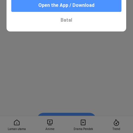
Open the App / Download
Batal
Tonton dalam BiliBili
Laman utama
Anime
Drama Pendek
Trend