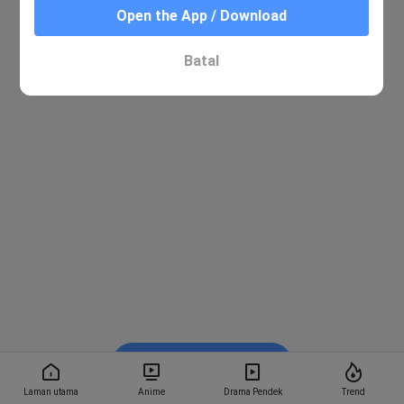
Open the App / Download
Batal
Tonton dalam BiliBili
Laman utama
Anime
Drama Pendek
Trend