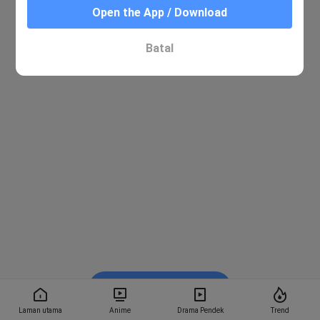
Open the App / Download
Batal
Tonton dalam BiliBili
Laman utama
Anime
Drama Pendek
Trend