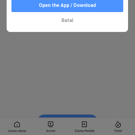
Open the App / Download
Batal
Tonton dalam BiliBili
Laman utama
Anime
Drama Pendek
Trend