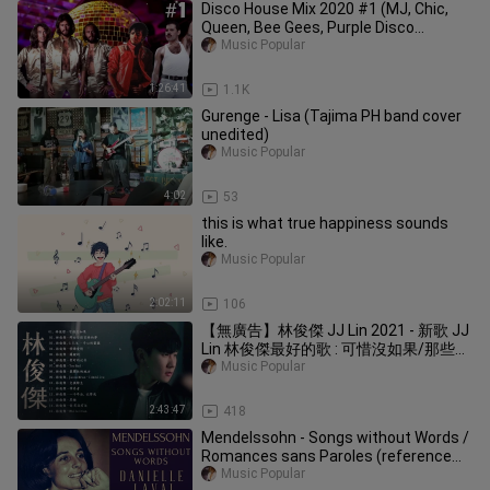
Disco House Mix 2020 #1 (MJ, Chic,
Queen, Bee Gees, Purple Disco
Machine, Brokenears, The Tramps...)
Music Popular
1:26:41
1.1K
Gurenge - Lisa (Tajima PH band cover
unedited)
Music Popular
4:02
53
this is what true happiness sounds
like.
Music Popular
2:02:11
106
【無廣告】林俊傑 JJ Lin 2021 - 新歌 JJ
Lin 林俊傑最好的歌 : 可惜沒如果/那些你
很冒險的夢/手心的薔薇/修煉愛情 ||
Music Popular
Best Songs Of JJ Lin
2:43:47
418
Mendelssohn - Songs without Words /
Romances sans Paroles (reference
recording: Danielle Laval)
Music Popular