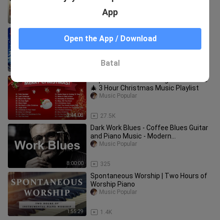
App
1:36:50
3
NEW CHRISTMAS TIKTOK PARTY
Open the App / Download
DANCE REMIX | LATEST PARTY MIX
2021 - 2022| TIKTOK CHRISTMAS
Music Popular
DISCO
Batal
1:29:20
793
Top 100 Christmas Songs of All Time
🎄 3 Hour Christmas Music Playlist
Music Popular
3:44:08
27.5K
Dark Work Blues - Coffee Blues Guitar
and Piano Music - Modern
Instrumental Blues
Music Popular
8:00:00
325
Spontaneous Worship | Two Hours of
Worship Piano
Music Popular
1:55:29
1.4K