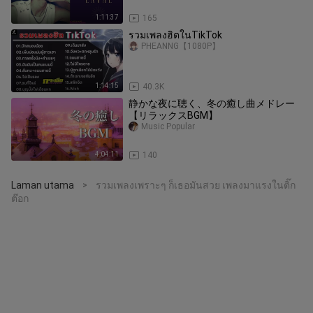
1:11:37
165
รวมเพลงฮิตในTikTok
PHEANNG【1080P】
1:14:15
40.3K
静かな夜に聴く、冬の癒し曲メドレー
【リラックスBGM】
Music Popular
4:04:11
140
Laman utama
รวมเพลงเพราะๆ ก็เธอมันสวย เพลงมาแรงในติ๊ก
>
ต๊อก