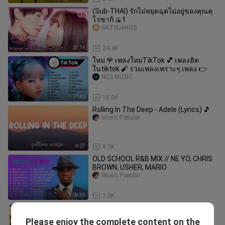
(Sub-THAI) รักไม่หยุดฉุดไม่อยู่ของคุณคุ
โรซากิ 🍙1
NATSUAKi25
23:14
24.4K
ใหม่ 🌹 เพลงใหม่TikTok 💕 เพลงฮิต
ในtiktok 🧨 รวมเพลงเพราะๆ เพลง 👉
NCS MUSIC
1:27:40
18.0K
Rolling In The Deep - Adele (Lyrics) 🎵
Music Popular
4:07
9.3K
OLD SCHOOL R&B MIX // NE YO, CHRIS
BROWN, USHER, MARIO
Music Popular
1:09:39
7.0K
⚜️ LIKE ⚜️ SHARE ⚜️ COMMENT ⚜️
FOLLOW ⚜️
Please enjoy the complete content on the
RITCHE DTV CLASSICS