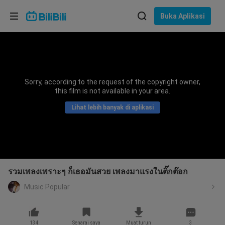
Pilih bahasa
Buka Aplikasi
English
Bahasa: Bahasa Melayu
ภาษาไทย
Sorry, according to the request of the copyright owner,
Sign
this film is not available in your area.
Tiếng Việt
In
Lihat lebih banyak di aplikasi
Bahasa Indonesia
Bahasa Melayu
รวมเพลงเพราะๆ ก็เธอมันสวย เพลงมาแรงในติ๊กต๊อก
Music Popular
134
Senarai saya
Muat turun
3