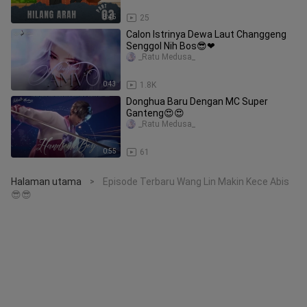
8:45
25
Calon Istrinya Dewa Laut Changgeng
Senggol Nih Bos😎❤
_Ratu Medusa_
0:43
1.8K
Donghua Baru Dengan MC Super
Ganteng😍😍
_Ratu Medusa_
0:55
61
Halaman utama
Episode Terbaru Wang Lin Makin Kece Abis
>
😎😎