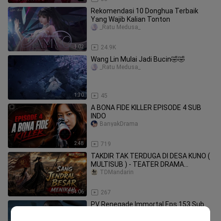
Rekomendasi 10 Donghua Terbaik
Yang Wajib Kalian Tonton
_Ratu Medusa_
1:02
24.9K
Wang Lin Mulai Jadi Bucin🤣🤣
_Ratu Medusa_
1:30
45
A BONA FIDE KILLER EPISODE 4 SUB
INDO
BanyakDrama
2:48
719
TAKDIR TAK TERDUGA DI DESA KUNO (
MULTISUB ) - TEATER DRAMA
MANDARIN - Donghua
TDMandarin
2:54:06
267
PV Renegade Immortal Eps 153 Sub
DongWorld