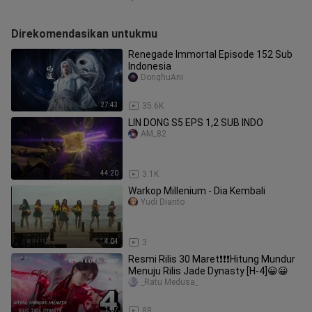
Direkomendasikan untukmu
Renegade Immortal Episode 152 Sub
Indonesia
DonghuAni
27:43
35.6K
LIN DONG S5 EPS 1,2 SUB INDO
AM_82
44:20
3.1K
Warkop Millenium - Dia Kembali
Yudi Dianto
4:04
3
Resmi Rilis 30 Maret❗❗❗Hitung Mundur
Menuju Rilis Jade Dynasty [H-4]😀😀
_Ratu Medusa_
1:07
88