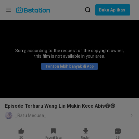
Pilih bahasa
Buka Aplikasi
English
Bahasa: Bahasa Indonesia
ภาษาไทย
Sorry, according to the request of the copyright owner,
asuk
this film is not available in your area.
Tiếng Việt
Tonton lebih banyak di App
Bahasa Indonesia
Bahasa Melayu
Episode Terbaru Wang Lin Makin Kece Abis😎😎
_Ratu Medusa_
20
Favorit Saya
Unduh
38