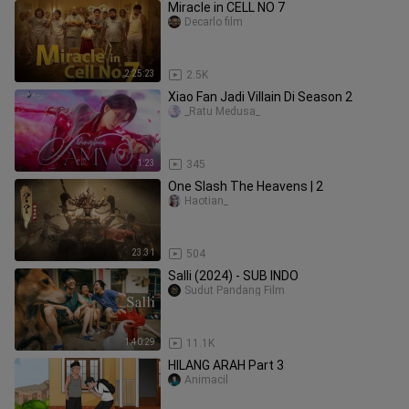
Miracle in CELL NO 7
Decarlo film
2:25:23
2.5K
Xiao Fan Jadi Villain Di Season 2
_Ratu Medusa_
1:23
345
One Slash The Heavens | 2
Haotian_
23:31
504
Salli (2024) - SUB INDO
Sudut Pandang Film
1:40:29
11.1K
HILANG ARAH Part 3
Animacil