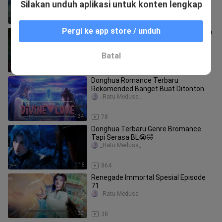
Silakan unduh aplikasi untuk konten lengkap
0:49
5.8K
Pergi ke app store / unduh
Donghua Terbaru Satu Author Dengan
Penulis Renegade Immortal
_Ratu Medusa_
Batal
1:45
3.7K
Donghua Romance Terbaru
Rekomended Banget Buat Ditonton
_Ratu Medusa_
1:34
78
Donghua Terbaru Genre Bromance
Tapi Serasa BL😭🤣
_Ratu Medusa_
1:16
864
Renegade Immortal Spesial Episode
71
_Ratu Medusa_
1:33
38