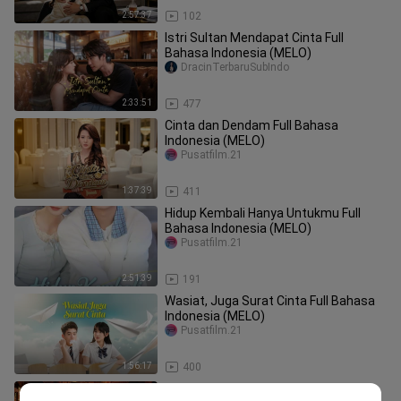
2:57:37
102
Istri Sultan Mendapat Cinta Full
Bahasa Indonesia (MELO)
DracinTerbaruSubIndo
2:33:51
477
Cinta dan Dendam Full Bahasa
Indonesia (MELO)
Pusatfilm.21
1:37:39
411
Hidup Kembali Hanya Untukmu Full
Bahasa Indonesia (MELO)
Pusatfilm.21
2:51:39
191
Wasiat, Juga Surat Cinta Full Bahasa
Indonesia (MELO)
Pusatfilm.21
1:56:17
400
Dendam Tersembunyi Selir Full