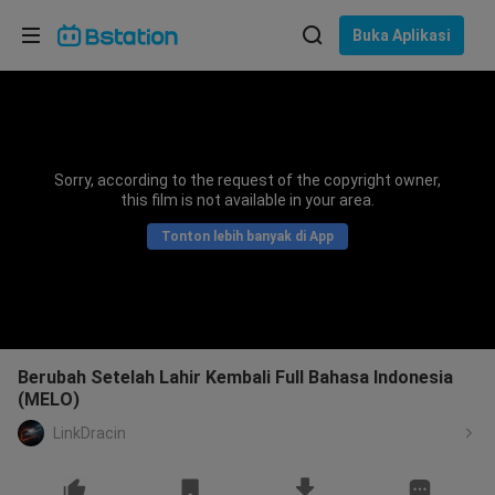
Pilih bahasa
Buka Aplikasi
English
Bahasa: Bahasa Indonesia
ภาษาไทย
Sorry, according to the request of the copyright owner,
asuk
this film is not available in your area.
Tiếng Việt
Tonton lebih banyak di App
Bahasa Indonesia
Bahasa Melayu
Berubah Setelah Lahir Kembali Full Bahasa Indonesia
(MELO)
LinkDracin