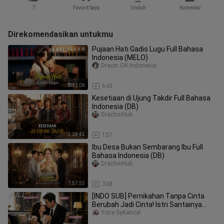
7
Favorit Saya
Unduh
Komentar
Direkomendasikan untukmu
Pujaan Hati Gadis Lugu Full Bahasa
Indonesia (MELO)
Dracin OK Indonesia
3:12:06
643
Kesetiaan di Ujung Takdir Full Bahasa
Indonesia (DB)
DrachinHub
3:24:43
157
Ibu Desa Bukan Sembarang Ibu Full
Bahasa Indonesia (DB)
DrachinHub
1:57:53
338
[INDO SUB] Pernikahan Tanpa Cinta
Berubah Jadi Cinta! Istri Santainya
Ternyata Penuh Pikiran Liar!
Yony SyKancyl