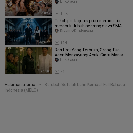
Istri Matre,Kutemukan Cinta Sejati!
LinkDracin
2:01:52
1.0K
Tokoh protagonis pria diserang - ia
merasuki tubuh seorang siswi SMA -
dan berusaha membalas dendam!
Dracin OK Indonesia
2:02:51
154
Dari Hati Yang Terbuka, Orang Tua
Agen Menyayangi Anak, Cinta Manis
Menyertai Setiap Hari！#minidrama
LinkDracin
2:16:08
41
Halaman utama
Berubah Setelah Lahir Kembali Full Bahasa
>
Indonesia (MELO)