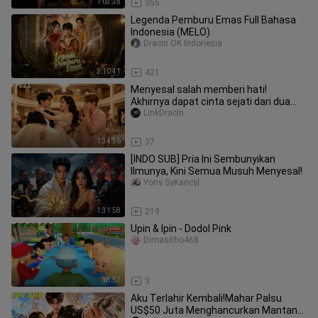
1:03:38
355
Legenda Pemburu Emas Full Bahasa
Indonesia (MELO)
Dracin OK Indonesia
3:10:41
421
Menyesal salah memberi hati!
Akhirnya dapat cinta sejati dari dua
pria hebat！#minidrama
LinkDracin
1:34:56
37
[INDO SUB] Pria Ini Sembunyikan
Ilmunya, Kini Semua Musuh Menyesal!
Yony SyKancyl
1:31:58
219
Upin & Ipin - Dodol Pink
Dimasitho468
38:57
3
Aku Terlahir Kembali!Mahar Palsu
US$50 Juta Menghancurkan Mantan