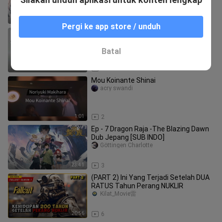
26:19
3
Pergi ke app store / unduh
L'Arc~En~Ciel 35th compliation Cover
By YoNjiE
YoN_JiE
Batal
1:25
4
Mou Koinante Shinai
acry swandi
1:01
2
Ep - 7 Dragon Raja -The Blazing Dawn
Dub Jepang [SUB INDO]
Göttingen Charlotte
23:41
3
(PART 2) Ini Yang Terjadi Setelah DUA
RATUS Tahun Perang NUKLIR
Kilat_Movie雷
20:56
6