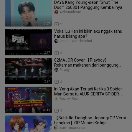
DAY6 Kang Young-seon “Shut The
Door” 260801 Panggung Kembalinya
Aidouanlisuo
3:07
2
Vokal Lu Han ini bikin aku nggak tahu
harus bilang apa?
jianghuxiaochuichui
2:37
3
82MAJOR Cover 【Playboy】
Rekaman makanan dari panggung
pada acara temu penggemar di Makau
Pcyxjy
2:27
4
Ini Yang Akan Terjadi Ketika 3 Spider-
Man Bersatu ALUR CERITA SPIDER-
MAN NO WAY
Review Reel
20:41
4
【Subtitle Tionghoa-Jepang/OP Versi
Lengkap】OP Musim Ketiga
“Shiranami Uta” dari “Island Blue” /
Baiyi_guangnian