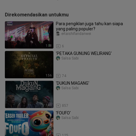
Direkomendasikan untukmu
Para pengiklan juga tahu kan siapa
yang paling populer?
ertaishifandanwei
1:08
6
'PETAKA GUNUNG WELIRANG'
Salsa Sabi
1:56
74
'DUKUN MAGANG'
Salsa Sabi
1:49
857
'FOUFO'
Salsa Sabi
1:21
125