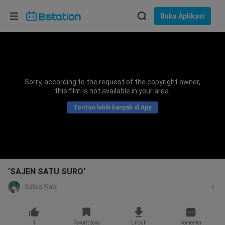
Pilih bahasa
Buka Aplikasi
English
Bahasa: Bahasa Indonesia
ภาษาไทย
Sorry, according to the request of the copyright owner,
asuk
this film is not available in your area.
Tiếng Việt
Tonton lebih banyak di App
Bahasa Indonesia
Bahasa Melayu
'SAJEN SATU SURO'
Salsa Sabi
1
Favorit Saya
Unduh
Komentar