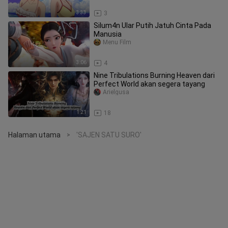
FUNK
3:33
3
Silum4n Ular Putih Jatuh Cinta Pada
Manusia
Menu Film
3:06
4
Nine Tribulations Burning Heaven dari
Perfect World akan segera tayang
Arielgusa
1:21
18
Halaman utama
'SAJEN SATU SURO'
>