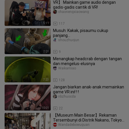
VR】 Mainkan game audio dengan
gadis-gadis cantik di VR!
chaonengxiaowang
5:11
117
Musuh: Kakak, pisaumu cukup
panjang...
shouzhuojun
2:01
9
Menangkap headcrab dengan tangan
dan mengelus-elusnya
Waikamiao
7:23
128
Jangan biarkan anak-anak memainkan
game VR ini! ! !
nbzhuocda
10:01
22
【Museum Main Besar】Rekaman
Tersembunyi di Distrik Nakano, Tokyo!
Menyusuri Surga Para Otaku Sejati!
Wandadebowuguan