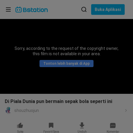
Pilih bahasa
Buka Aplikasi
English
Bahasa: Bahasa Indonesia
ภาษาไทย
Sorry, according to the request of the copyright owner,
asuk
this film is not available in your area.
Tiếng Việt
Tonton lebih banyak di App
Bahasa Indonesia
Bahasa Melayu
Di Piala Dunia pun bermain sepak bola seperti ini
shouzhuojun
Suka
Favorit Saya
Unduh
Komentar