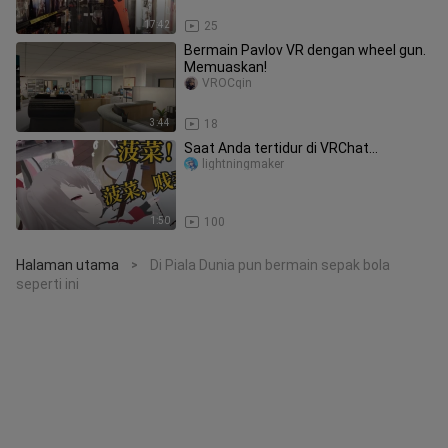
17:42
25
Bermain Pavlov VR dengan wheel gun.
Memuaskan!
VROCqin
3:44
18
Saat Anda tertidur di VRChat...
lightningmaker
1:50
100
Halaman utama
Di Piala Dunia pun bermain sepak bola
>
seperti ini