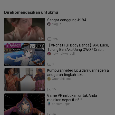
Direkomendasikan untukmu
Sangat canggung #194
biagua
8:56
226
【VRchat Full Body Dance】Aku Lucu,
Tolong Beri Aku Uang OWO / Crab
Rave《Tarian Gaya Bebas》
holymolykenuoli
2:51
3
Kumpulan video lucu dari luar negeri &
anugerah tingkah laku
membingungkan hewan #64
Quanshijiema
12:13
15
Game VR ini bukan untuk Anda
mainkan seperti ini! ! !
shouzhuojun
4:12
66