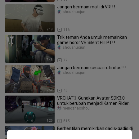
Jangan bermain mati di VR! ! !
shouzhuojun
2:19
116
Trik teman Anda untuk memainkan
game horor VR Silent Hill PT! !
shouzhuojun
7:48
77
Jangan bermain sesuai rutinitas! ! !
shouzhuojun
2:54
45
VRCHAT】Gunakan Avatar SDK3.0
untuk berubah menjadi Kamen Rider
Bulid
mengzhaoshou
1:25
515
Berhentilah memikirkan gadis-gadis di
game VR!
shouzhuojun