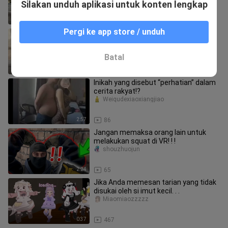
Silakan unduh aplikasi untuk konten lengkap
3:15
74
Pergi ke app store / unduh
Jangan jahat di VR! ! !
shouzhuojun
Batal
3:02
30
Inikah yang disebut “perhatian” dalam
cerita rakyat!?
Weiqudexiaoxiangjiao
2:57
86
Jangan memaksa orang lain untuk
melakukan squat di VR! ! !
shouzhuojun
2:24
65
Jika Anda memesan tarian yang tidak
disukai oleh si imut kecil. . .
Miaomiaozzzzz
0:37
467