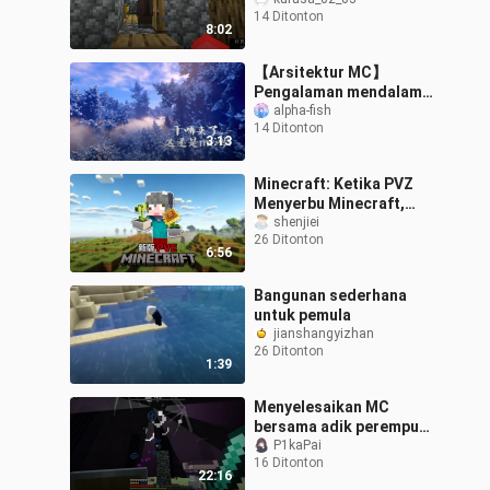
14 Ditonton
8:02
【Arsitektur MC】
Pengalaman mendalam
memukau geometri
alpha-fish
14 Ditonton
fraktal!
3:13
Minecraft: Ketika PVZ
Menyerbu Minecraft,
Bagaimana Cara
shenjiei
26 Ditonton
Bertahan Hidup?!
6:56
Bangunan sederhana
untuk pemula
jianshangyizhan
26 Ditonton
1:39
Menyelesaikan MC
bersama adik perempuan
berusia 7 tahun (
P1kaPai
16 Ditonton
22:16