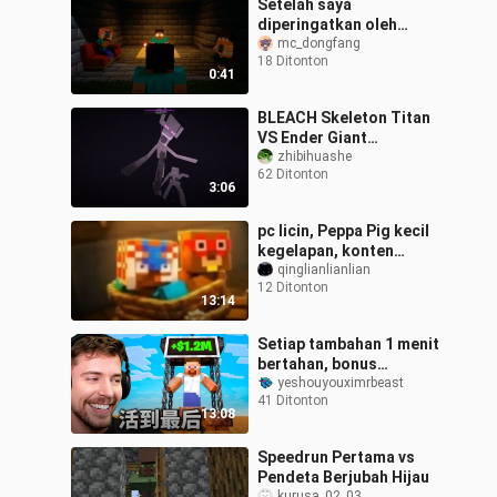
Setelah saya
diperingatkan oleh
Verity, saya pun
mc_dongfang
18 Ditonton
memanggil ketiga orang
0:41
ini…
BLEACH Skeleton Titan
VS Ender Giant
(kesulitan yang mustahil)
zhibihuashe
62 Ditonton
beta pertama
3:06
pc licin, Peppa Pig kecil
kegelapan, konten
mature
qinglianlianlian
12 Ditonton
13:14
Setiap tambahan 1 menit
bertahan, bonus
bertambah 1.000 dolar
yeshouyouximrbeast
41 Ditonton
AS!
13:08
Speedrun Pertama vs
Pendeta Berjubah Hijau
kurusa_02_03