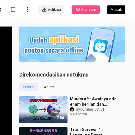
Aplikasi
Premium
Masuk
Direkomendasikan untukmu
Semua
Anime
Minecraft: Awalnya ada
enam berlian dan
semanggi empat daun,
yiyibuming_03_01
5 Ditonton
tantangan untuk
7:56
mengalahkan Tang San,
p
Titan Survival 1: