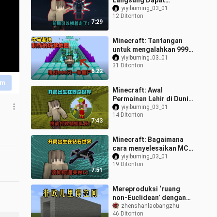
Langsung Dapat
Peralatan Tak Terbatas
yiyibuming_03_01
12 Ditonton
di Hari Pertama, Nasib
7:29
Jiu Ge Memang Tak Ter
Minecraft: Tantangan
untuk mengalahkan 999
zombi sekali pukul.
yiyibuming_03_01
31 Ditonton
Penulis ini
6:22
memperlakukan saya
im
sepert
Minecraft: Awal
Permainan Lahir di Dunia
Semangka, Tantang
yiyibuming_03_01
14 Ditonton
Kapten Capung untuk
7:43
Ditaklukkan!
Minecraft: Bagaimana
cara menyelesaikan MC
dengan awal berupa
yiyibuming_03_01
19 Ditonton
dunia berlian, naga Ender
7:51
ini tahan sa
Mereproduksi ‘ruang
non-Euclidean’ dengan
MC
zhenshanlaobangzhu
46 Ditonton