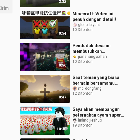
2:32
irim
Minecraft: Video ini
penuh dengan detail!
gloria_bryant
10 Ditonton
0:54
Penduduk desa ini
membutuhkan
perlindungan yang lebih
jianshangyizhan
10 Ditonton
besar..
0:56
Saat teman yang biasa
bermain bersamamu
mengalami lag yang
mc_dongfang
12 Ditonton
sangat tinggi:
0:47
Saya akan membangun
peternakan ayam super
kecil untuk
linlinqijieshuo
19 Ditonton
menghasilkan telur
10:30
dalam jumlah tak
terbatas!