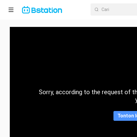
Halaman
utama
Anime
Dracin
Trending
Sorry, according to the request of the
Kategori
Tonton l