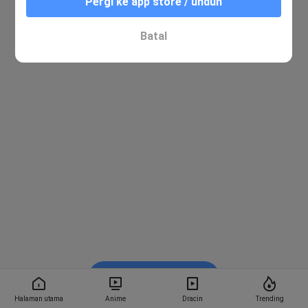
Pergi ke app store / unduh
Batal
Nonton di Bstation
Halaman utama
Anime
Dracin
Trending