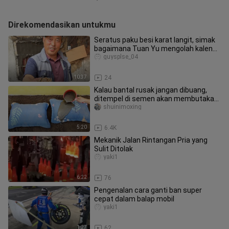
Direkomendasikan untukmu
Seratus paku besi karat langit, simak
bagaimana Tuan Yu mengolah kaleng
bekas menjadi barang bernila
guysplse_04
10:37
24
Kalau bantal rusak jangan dibuang,
ditempel di semen akan membutakan
mata tetangga sebelah.
shuinimoxing
5:20
6.4K
Mekanik Jalan Rintangan Pria yang
Sulit Ditolak
yaki1
6:22
76
Pengenalan cara ganti ban super
cepat dalam balap mobil
yaki1
1:27
62