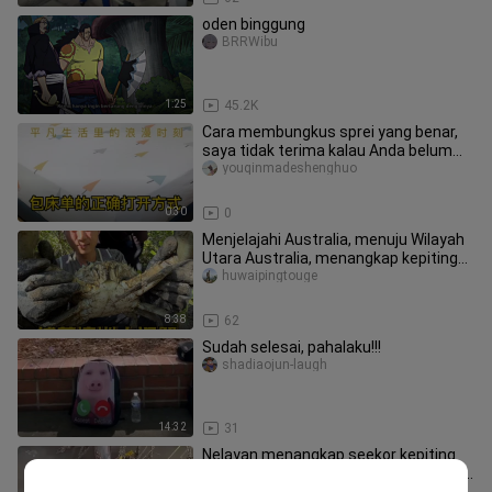
oden binggung
BRRWibu
1:25
45.2K
Cara membungkus sprei yang benar,
saya tidak terima kalau Anda belum
tahu. Keterampilan memasang spr
youqinmadeshenghuo
0:30
0
Menjelajahi Australia, menuju Wilayah
Utara Australia, menangkap kepiting
lumpur raksasa Australia,
huwaipingtouge
8:38
62
Sudah selesai, pahalaku!!!
shadiaojun-laugh
14:32
31
Nelayan menangkap seekor kepiting
hijau besar seberat tiga hingga empat
lohz577