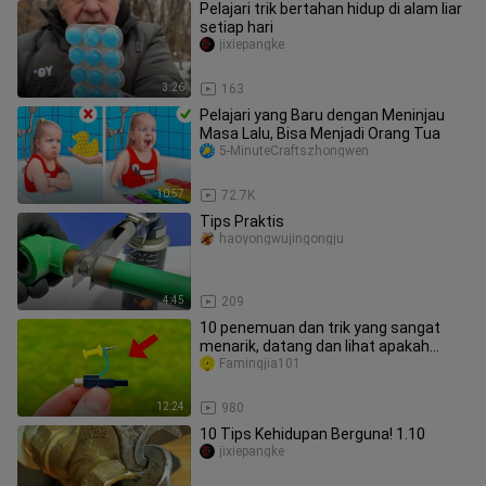
Pelajari trik bertahan hidup di alam liar
setiap hari
jixiepangke
3:26
163
Pelajari yang Baru dengan Meninjau
Masa Lalu, Bisa Menjadi Orang Tua
5-MinuteCraftszhongwen
10:57
72.7K
Tips Praktis
haoyongwujingongju
4:45
209
10 penemuan dan trik yang sangat
menarik, datang dan lihat apakah
mereka berhasil!!!
Famingjia101
12:24
980
10 Tips Kehidupan Berguna! 1.10
jixiepangke