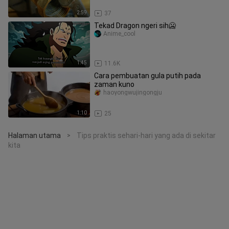
2:59
37
Tekad Dragon ngeri sih🥶
Anime_cool
1:45
11.6K
Cara pembuatan gula putih pada
zaman kuno
haoyongwujingongju
1:10
25
Halaman utama
Tips praktis sehari-hari yang ada di sekitar
>
kita