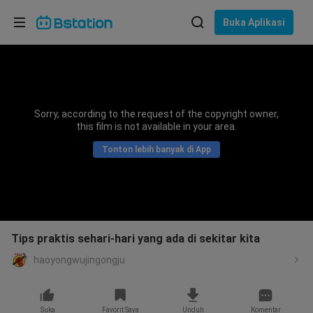
Pilih bahasa
Buka Aplikasi
English
Bahasa: Bahasa Indonesia
ภาษาไทย
Sorry, according to the request of the copyright owner,
asuk
this film is not available in your area.
Tiếng Việt
Tonton lebih banyak di App
Bahasa Indonesia
Bahasa Melayu
Tips praktis sehari-hari yang ada di sekitar kita
haoyongwujingongju
Suka
Favorit Saya
Unduh
Komentar