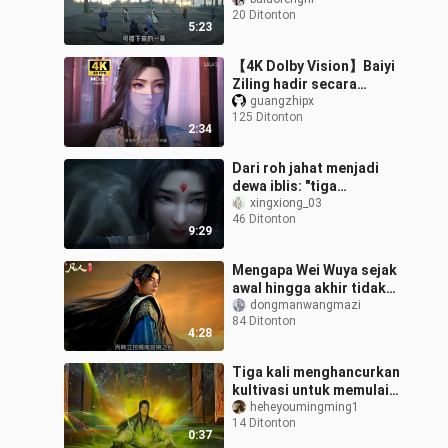
kini kembali ke Tiga
20 Ditonton
Sekte Yundong yang
5:23
telah mengalami pe
【4K Dolby Vision】Baiyi
Ziling hadir secara
terbatas! Wanita
guangzhipx
125 Ditonton
tercantik di Lautan
2:34
Bintang Kacau! (Adeg
Dari roh jahat menjadi
dewa iblis: "tiga
kehidupan dan tiga
xingxiong_03
46 Ditonton
dunia" dari mayat Xiao
9:29
dan jalan Han Li
Mengapa Wei Wuya sejak
awal hingga akhir tidak
pernah mencari masalah
dongmanwangmazi
84 Ditonton
dengan Han Lao Mo
4:28
terkait penc
Tiga kali menghancurkan
kultivasi untuk memulai
kembali merupakan
heheyoumingming1
14 Ditonton
tekad yang luar biasa;
0:37
yakin sepen