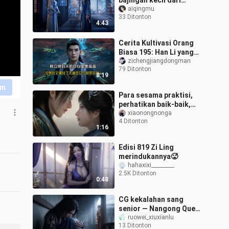
bajingan kecil dari
Huangfenggu akhirnya
aiqingmu
33 Ditonton
berdiri setinggi cahaya
4:43
bulan yang dulu
Cerita Kultivasi Orang
Biasa 195: Han Li yang
pindah ke Istana Tianji
zichengjiangdongman
79 Ditonton
merasa sangat puas,
8:19
namun tak
im
Para sesama praktisi,
perhatikan baik-baik,
Han hanya akan
xiaonongnonga
4 Ditonton
mengajarnya sekali saja
1:16
Edisi 819 Zi Ling
merindukannya🥵
hahaxixi_________
2.5K Ditonton
0:48
CG kekalahan sang
senior — Nangong Que
【Kongres Kreasi
ruowei_xiuxianlu
13 Ditonton
Sekunder Resmi