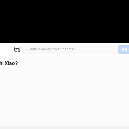
Kir
hi Xiao?