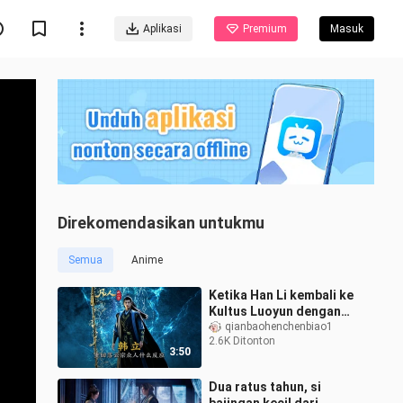
Aplikasi
Premium
Masuk
Direkomendasikan untukmu
Semua
Anime
Ketika Han Li kembali ke
Kultus Luoyun dengan
tingkat kultivasi
qianbaohenchenbiao1
2.6K Ditonton
Prajnaparamita Tingkat
3:50
Menengah, seb
Dua ratus tahun, si