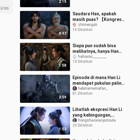
2:15
Fanren】
irim
Saudara Han, apakah
masih puas? 【Kongres
Kreasi Sekunder Resmi
zhimengali
16 Ditonton
Fanren】
0:47
Siapa pun sudah bisa
melihatnya, hanya Han
Lao Mo yang masih
hahaxixi_________
19 Ditonton
berpura-pura
1:58
Episode di mana Han Li
mendapat pukulan paling
parah?
hebinamemafan_
81 Ditonton
2:59
Lihatlah ekspresi Han Li
yang kebingungan,
benar-benar serangan
hongshaoxiaoyutoula
33 Ditonton
tinggi tapi pertahanan
1:53
rendah