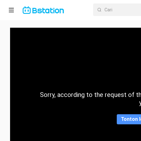
Halaman
utama
Anime
Dracin
Trending
Sorry, according to the request of the
Kategori
Tonton l