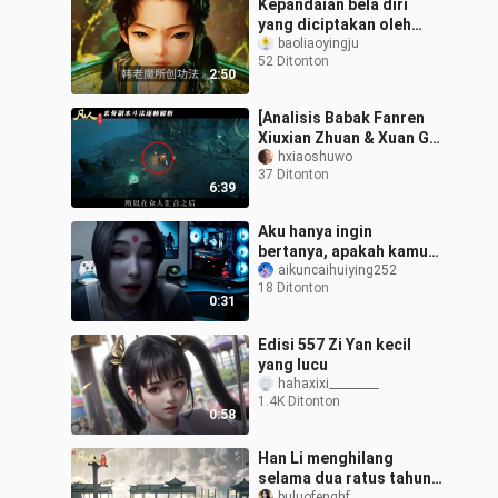
Kepandaian bela diri
yang diciptakan oleh
Tetua Han, Sang Iblis
baoliaoyingju
52 Ditonton
Tua
2:50
[Analisis Babak Fanren
Xiuxian Zhuan & Xuan Gu]
Xuan Gu memang layak
hxiaoshuwo
37 Ditonton
disebut sebagai
6:39
konglomerat kel
Aku hanya ingin
bertanya, apakah kamu
masih memanggilku
aikuncaihuiying252
18 Ditonton
sayang?
0:31
Edisi 557 Zi Yan kecil
yang lucu
hahaxixi_________
1.4K Ditonton
0:58
Han Li menghilang
selama dua ratus tahun,
buluofenghf