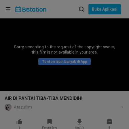
Pilih bahasa
Buka Aplikasi
English
Bahasa: Bahasa Indonesia
ภาษาไทย
Sorry, according to the request of the copyright owner,
asuk
this film is not available in your area.
Tiếng Việt
Tonton lebih banyak di App
Bahasa Indonesia
Bahasa Melayu
AIR DI PANTAI TIBA-TIBA MENDIDIH!
Atazufilm
6
Favorit Saya
Unduh
8