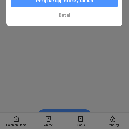
Pergi ke app store / unduh
Batal
Nonton di Bstation
Halaman utama
Anime
Dracin
Trending