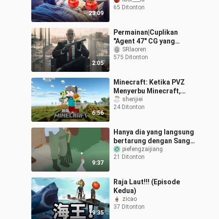
65 Ditonton
23:09
Permainan|Cuplikan
"Agent 47" CG yang
Membara
SRlaoren
575 Ditonton
2:05
Minecraft: Ketika PVZ
Menyerbu Minecraft,
Bagaimana Cara
shenjiei
24 Ditonton
Bertahan Hidup?!
6:56
Hanya dia yang langsung
bertarung dengan Sang
Penguasa
piefengzaijiang
21 Ditonton
9:37
Raja Laut!!! (Episode
Kedua)
zicao
37 Ditonton
19:35