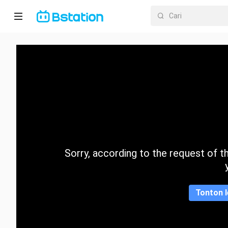
Halaman
utama
Anime
Dracin
Trending
Sorry, according to the request of the
Kategori
Tonton l