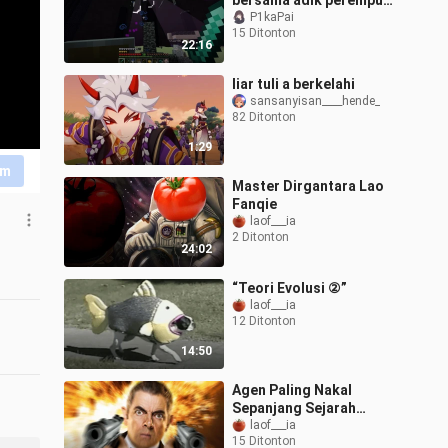
bersama adik perempuan
berusia 7 tahun (
P1kaPai
15 Ditonton
22:16
liar tuli a berkelahi
sansanyisan____hende_
82 Ditonton
1:29
im
Master Dirgantara Lao
Fanqie
laof___ia
2 Ditonton
24:02
“Teori Evolusi ②”
laof___ia
12 Ditonton
14:50
Agen Paling Nakal
Sepanjang Sejarah
(Episode 2)
laof___ia
15 Ditonton