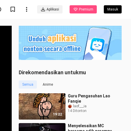
Aplikasi
Premium
Masuk
Direkomendasikan untukmu
Semua
Anime
Guru Pengasuhan Lao
Fanqie
laof___ia
14 Ditonton
19:22
Menyelesaikan MC