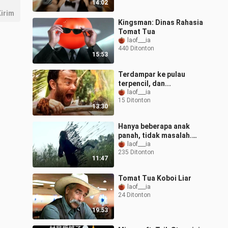
14:02
irim
Kingsman: Dinas Rahasia
Tomat Tua
laof___ia
440 Ditonton
15:53
Terdampar ke pulau
terpencil, dan...
laof___ia
15 Ditonton
13:30
Hanya beberapa anak
panah, tidak masalah.
[Sword Saint ③]
laof___ia
235 Ditonton
11:47
Tomat Tua Koboi Liar
laof___ia
24 Ditonton
19:53