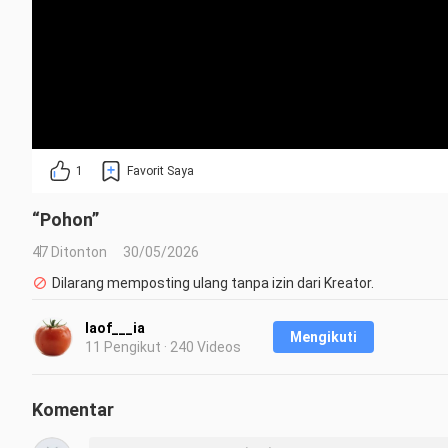
1
Favorit Saya
“Pohon”
47 Ditonton
30/05/2026
Dilarang memposting ulang tanpa izin dari Kreator.
laof___ia
Mengikuti
11 Pengikut · 240 Videos
Komentar