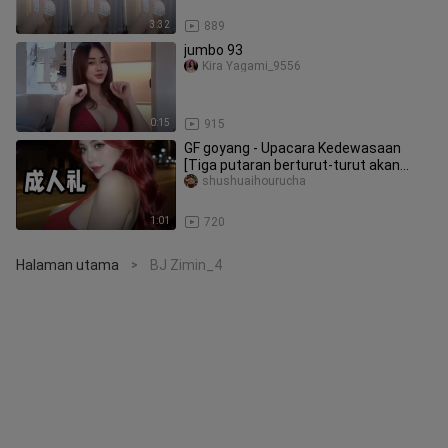
3:32
889
jumbo 93
Kira Yagami_9556
0:15
915
GF goyang - Upacara Kedewasaan
[Tiga putaran berturut-turut akan
mendapatkan hadiah baju besi yang l
shushuaihourucha
1:01
720
Halaman utama
BJ Zimin_4
>