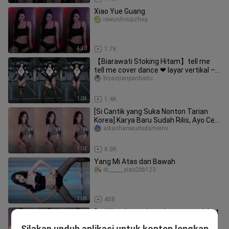
Xiao Yue Guang
rewushoujizheg
4:20
1.7K
【Biarawati Stoking Hitam】tell me
tell me cover dance ❤ layar vertikal –
Mari bertaubat kepada sang b
biyaojianpanhaitu
1:04
1.4K
[Si Cantik yang Suka Nonton Tarian
Korea] Karya Baru Sudah Rilis, Ayo Cek
Sekarang!
aikanhanwudedameinv
1:02
8.0K
Yang Mi Atas dan Bawah
di______xiao2bb123
1:08
408
Bad Kongkong siaran langsung rok hot
mom
Silakan unduh aplikasi untuk konten lengkap
meireqing