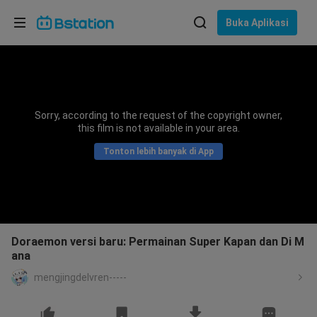
Pilih bahasa
Buka Aplikasi
English
Bahasa: Bahasa Indonesia
ภาษาไทย
Sorry, according to the request of the copyright owner,
asuk
this film is not available in your area.
Tiếng Việt
Tonton lebih banyak di App
Bahasa Indonesia
Bahasa Melayu
Doraemon versi baru: Permainan Super Kapan dan Di M
ana
mengjingdelvren-----