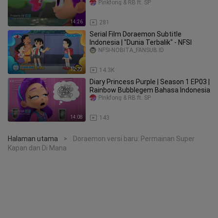
Pinkfong & RB ft. SP
14:26
281
Serial Film Doraemon Subtitle
Indonesia | "Dunia Terbalik" - NFSI
NFSI-NOBITA_FANSUB.ID
12:23
14.3K
Diary Princess Purple | Season 1 EP03 |
Rainbow Bubblegem Bahasa Indonesia
Pinkfong & RB ft. SP
14:08
143
Halaman utama
Doraemon versi baru: Permainan Super
>
Kapan dan Di Mana