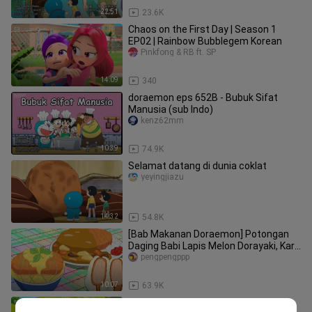
22:51
23.6K
Chaos on the First Day | Season 1
EP02 | Rainbow Bubblegem Korean
Pinkfong & RB ft. SP
14:09
340
doraemon eps 652B - Bubuk Sifat
Manusia (sub Indo)
kenz62mm
10:39
74.9K
Selamat datang di dunia coklat
yeyingjiazu
14:32
54.8K
[Bab Makanan Doraemon] Potongan
Daging Babi Lapis Melon Dorayaki, Kari
Nasi, Kue Sandwich, Puding Bu
pengpengppp
10:07
63.9K
Runaway Cheese | Season 1 EP02 |