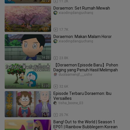
13:32
11.2K
Doraemon: Set Rumah Mewah
xiaodingdangjuchang
13:19
17.7K
Doraemon: Makan Malam Horor
xiaodingdangjuchang
14:25
23.8K
【Doraemon Episode Baru】Pohon
Daging yang Penuh Hasil Melimpah
duolaamengf___ushe
12:20
32.6K
Episode Terbaru Doraemon: Ibu
Versailles
tisha_boone_03
14:58
25.7K
Bang! Out to the World | Season 1
EP01 | Rainbow Bubblegem Korean