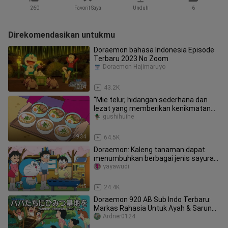
260
Favorit Saya
Unduh
6
Direkomendasikan untukmu
Doraemon bahasa Indonesia Episode
Terbaru 2023 No Zoom
Doraemon Hajimaruyo
10:04
43.2K
“Mie telur, hidangan sederhana dan
lezat yang memberikan kenikmatan
tak berujung untuk makan siang A
gushihuihe
9:34
64.5K
Doraemon: Kaleng tanaman dapat
menumbuhkan berbagai jenis sayuran
dan buah-buahan
yayawudi
3:45
24.4K
Doraemon 920 AB Sub Indo Terbaru:
Markas Rahasia Untuk Ayah & Sarung
Tangan Sentuh
Ardner0124