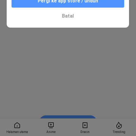
Pergi ke app store / unduh
Batal
Nonton di Bstation
Halaman utama
Anime
Dracin
Trending