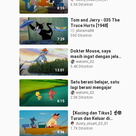
6.5K Ditonton
8:59
Tom and Jerry - 035 The
Truce Hurts [1948]
jdorama88
590 Ditonton
7:29
Dokter Mouse, saya
masih ingat dengan jelas
adegan pembukaannya.
watomi_02
5.4K Ditonton
13:01
Satu berani belajar, satu
lagi berani mengajar
watomi_02
2.0K Ditonton
6:15
【Kucing dan Tikus】☝🤓
Turun dan Keluar di
Laut⚡⚡⚡
dusty_stuart_03_01
1.7K Ditonton
9:34