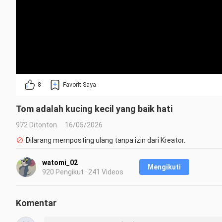
8
Favorit Saya
Tom adalah kucing kecil yang baik hati
972 Ditonton
16/05/2026
Dilarang memposting ulang tanpa izin dari Kreator.
watomi_02
Mengikuti
920 Pengikut · 241 Videos
Komentar