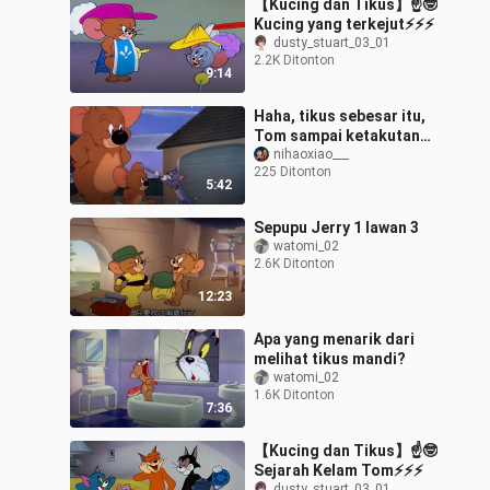
【Kucing dan Tikus】☝🤓
Kucing yang terkejut⚡⚡⚡
dusty_stuart_03_01
2.2K Ditonton
9:14
Haha, tikus sebesar itu,
Tom sampai ketakutan
setengah mati
nihaoxiao___
225 Ditonton
5:42
Sepupu Jerry 1 lawan 3
watomi_02
2.6K Ditonton
12:23
Apa yang menarik dari
melihat tikus mandi?
watomi_02
1.6K Ditonton
7:36
【Kucing dan Tikus】☝🤓
Sejarah Kelam Tom⚡⚡⚡
dusty_stuart_03_01