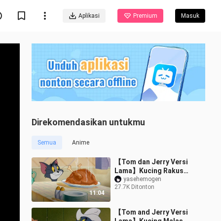
Aplikasi
Premium
Masuk
Direkomendasikan untukmu
Semua
Anime
【Tom dan Jerry Versi
Lama】Kucing Rakus
1950
yasehemogen
27.7K Ditonton
11:04
【Tom and Jerry Versi