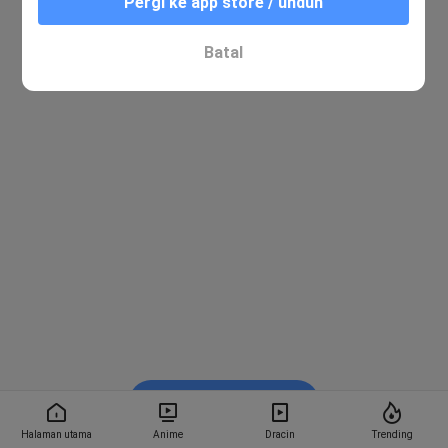
Pergi ke app store / unduh
Batal
Nonton di Bstation
Halaman utama
Anime
Dracin
Trending