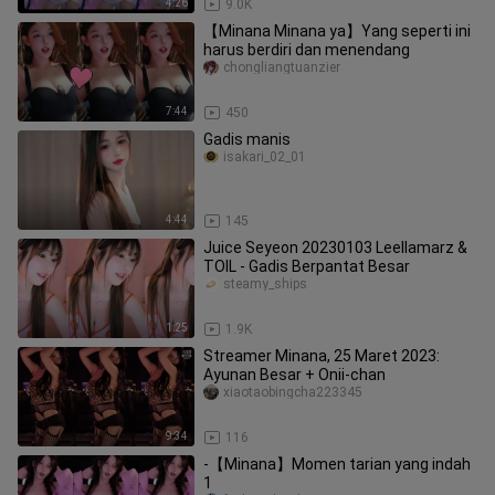
4:26
9.0K
【Minana Minana ya】Yang seperti ini
harus berdiri dan menendang
chongliangtuanzier
7:44
450
Gadis manis
isakari_02_01
4:44
145
Juice Seyeon 20230103 Leellamarz &
TOIL - Gadis Berpantat Besar
steamy_ships
1:25
1.9K
Streamer Minana, 25 Maret 2023:
Ayunan Besar + Onii-chan
xiaotaobingcha223345
9:34
116
-【Minana】Momen tarian yang indah
1