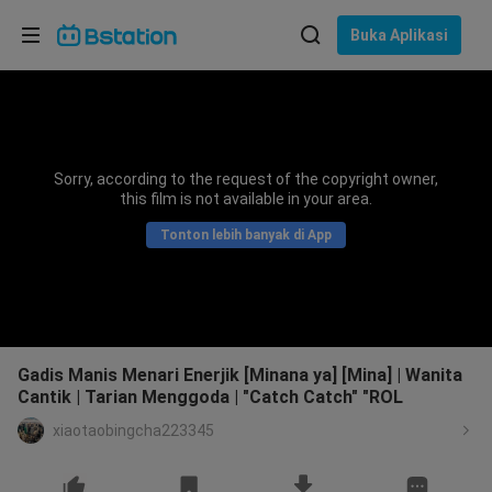
Pilih bahasa
Buka Aplikasi
English
Bahasa: Bahasa Indonesia
ภาษาไทย
Sorry, according to the request of the copyright owner,
asuk
this film is not available in your area.
Tiếng Việt
Tonton lebih banyak di App
Bahasa Indonesia
Bahasa Melayu
Gadis Manis Menari Enerjik [Minana ya] [Mina] | Wanita
Cantik | Tarian Menggoda | "Catch Catch" "ROL
xiaotaobingcha223345