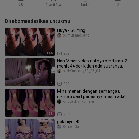
38
Favorit Saya
Unduh
2
Direkomendasikan untukmu
Huya - Su Ying
bilimujiangjiang
4:06
269
Nan Meier, video aslinya berdurasi 2
menit 44 detik dan ada suaranya
sehingga tidak bisa diunggah; u
badc0mpany69_05_01
0:31
295
Mina menari dengan semangat,
nikmati saat panasnya masih ada!
kingtachunxunmei
3:35
2.6K
golaniyule0
8khbxn0a