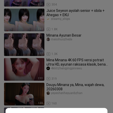
2:02
304
Juice Seyeon ayolah senior + idola +
Ahegao + EKU
steamy_ships
2:32
1.8K
Minana Ayunan Besar
meisihuozhede
3:57
1.3K
Mina Minana 4K 60 FPS versi potrait
ultra HD, ayunan raksasa klasik, benar-
benar bikin mual
4k60zhengjingpinrewu
2:33
319
Douyu Minana ya, Mina, wajah dewa,
20260308
yeyeshenheyuanbzhan
1:59
160
Harta Karun Hitam