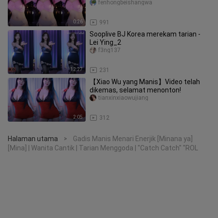
fenhongbeishangwa
0:26
991
Sooplive BJ Korea merekam tarian -
Lei Ying_2
f3ng137
12:27
231
【Xiao Wu yang Manis】Video telah
dikemas, selamat menonton!
tianxinxiaowujiang
2:05
312
Halaman utama
Gadis Manis Menari Enerjik [Minana ya]
>
[Mina] | Wanita Cantik | Tarian Menggoda | "Catch Catch" "ROL