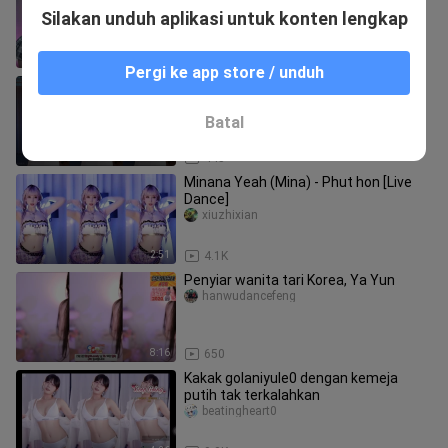
renshengqianxiao_03
Silakan unduh aplikasi untuk konten lengkap
3:32
1.1K
Pergi ke app store / unduh
【Baju terbuka pusar bertali terpisah
warna ungu】minana ya
lavern_bernard_03_03
Batal
3:00
445
Minana Yeah (Mina) - Phut hon [Live
Dance]
xiuzhixian
2:51
4.1K
Penyiar wanita tari Korea, Ya Yun
hanwudancefeng
8:16
650
Kakak golaniyule0 dengan kemeja
putih tak terkalahkan
beatingheart0