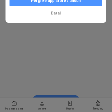
Pergi ke app store / unduh
Batal
Nonton di Bstation
Halaman utama
Anime
Dracin
Trending