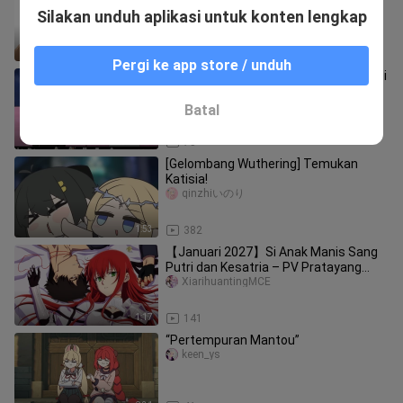
ven.dika
Silakan unduh aplikasi untuk konten lengkap
0:58
279
Pergi ke app store / unduh
[Terjemahan sendiri] Aku ingin menjadi
raja prajurit! Pembukaan impian
[Gintama]×[One Piece]! Gintam
lianshengの____yang
Batal
8:10
75
[Gelombang Wuthering] Temukan
Katisia!
qinzhiいのり
1:53
382
【Januari 2027】Si Anak Manis Sang
Putri dan Kesatria – PV Pratayang
[Tim Lokalisasi MCE]
XiarihuantingMCE
1:17
141
“Pertempuran Mantou”
keen_ys