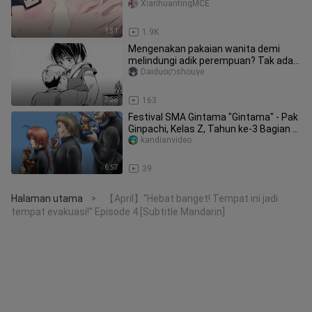
Lokalisasi MCE】
XiarihuantingMCE
1:31
1.9K
Mengenakan pakaian wanita demi
melindungi adik perempuan? Tak ada
yang bisa menghentikan kecintaanmu
Daiduoのshouye
3:28
163
Festival SMA Gintama "Gintama" - Pak
Ginpachi, Kelas Z, Tahun ke-3 Bagian 3:
Sougo, kamu sebenarnya
kandianvideo
6:57
39
Halaman utama
【April】“Hebat banget! Tempat ini jadi
>
tempat evakuasi!” Episode 4 [Subtitle Mandarin]