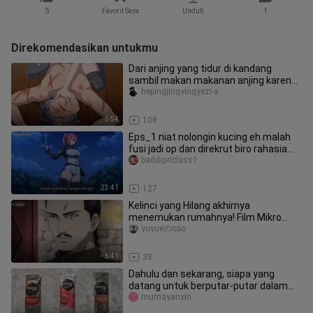
5
Favorit Saya
Unduh
1
Direkomendasikan untukmu
Dari anjing yang tidur di kandang
sambil makan makanan anjing karena
dirantai, hingga akhirnya diman
hepingjingyingyezi-a
5:54
108
Eps_1 niat nolongin kucing eh malah
fusi jadi op dan direkrut biro rahasia
pemba
baddgirlclass1
23:41
127
Kelinci yang Hilang akhirnya
menemukan rumahnya! Film Mikro
Gintama - "Kelinci Malam"
yuyueのcao
5:41
38
Dahulu dan sekarang, siapa yang
datang untuk berputar-putar dalam
samsara demi kamu (waktu/mengapa
mumayanxin
d