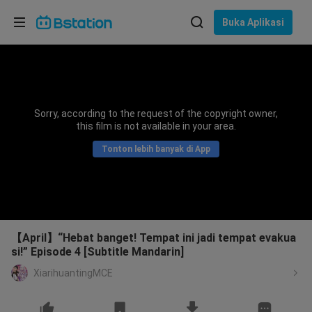
Pilih bahasa
Buka Aplikasi
English
Bahasa: Bahasa Indonesia
ภาษาไทย
Sorry, according to the request of the copyright owner,
asuk
this film is not available in your area.
Tiếng Việt
Tonton lebih banyak di App
Bahasa Indonesia
Bahasa Melayu
【April】“Hebat banget! Tempat ini jadi tempat evakua
si!” Episode 4 [Subtitle Mandarin]
XiarihuantingMCE