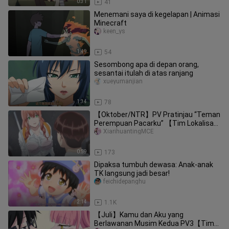
0:31
41
Menemani saya di kegelapan | Animasi
Minecraft
keen_ys
1:49
54
Sesombong apa di depan orang,
sesantai itulah di atas ranjang
xueyumanjian
1:34
78
【Oktober/NTR】PV Pratinjau “Teman
Perempuan Pacarku” 【Tim Lokalisasi
MCE】
XiarihuantingMCE
0:59
173
Dipaksa tumbuh dewasa: Anak-anak
TK langsung jadi besar!
feichidepanghu
2:14
1.1K
【Juli】Kamu dan Aku yang
Berlawanan Musim Kedua PV3【Tim