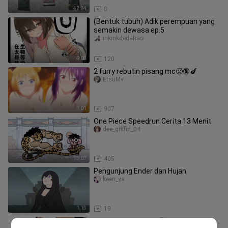
42:24
0
(Bentuk tubuh) Adik perempuan yang
semakin dewasa ep.5
inkinkdedahao
4:08
120
2 furry rebutin pisang mc🥵🔞🍆
EtsuMv
1:01
907
One Piece Speedrun Cerita 13 Menit
dee_griffin_04
13:07
405
Pengunjung Ender dan Hujan
keen_ys
1:13
19
BL# Stark ide g4yy?🥵 | frieren